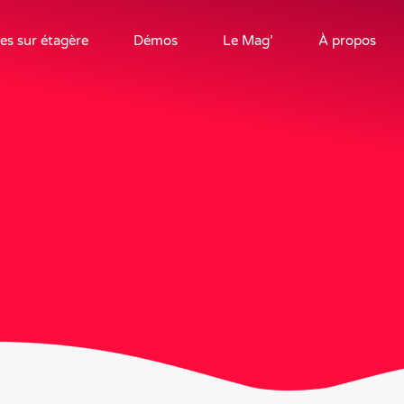
es sur étagère
Démos
Le Mag’
À propos