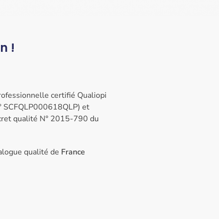
n !
fessionnelle certifié Qualiopi
té n° SCFQLP000618QLP) et
cret qualité N° 2015-790 du
alogue qualité de
France