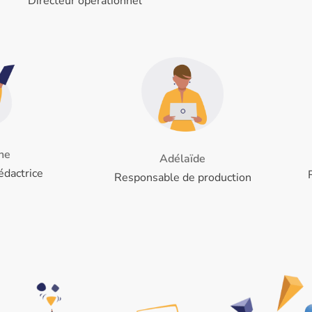
Directeur opérationnel
ne
Adélaïde
édactrice
Responsable de production