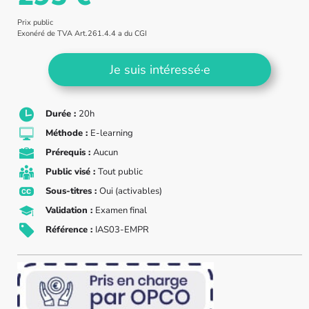
Prix public
Exonéré de TVA Art.261.4.4 a du CGI
Je suis intéressé·e
Durée :
20h
Méthode :
E-learning
Prérequis :
Aucun
Public visé :
Tout public
Sous-titres :
Oui (activables)
Validation :
Examen final
Référence :
IAS03-EMPR