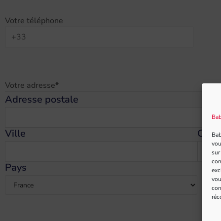
Votre téléphone
Votre adresse
*
Adresse postale
Bab
Ville
Code
Bab
vou
sur
com
Pays
exc
vou
con
réc