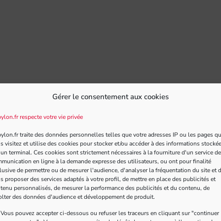
Gérer le consentement aux cookies
ylon.fr respecte votre vie privée
 postal
ylon.fr traite des données personnelles telles que votre adresses IP ou les pages q
s visitez et utilise des cookies pour stocker et/ou accéder à des informations stocké
 un terminal. Ces cookies sont strictement nécessaires à la fourniture d'un service de
munication en ligne à la demande expresse des utilisateurs, ou ont pour finalité
lusive de permettre ou de mesurer l'audience, d'analyser la fréquentation du site et 
s proposer des services adaptés à votre profil, de mettre en place des publicités et
tenu personnalisés, de mesurer la performance des publicités et du contenu, de
olter des données d'audience et développement de produit.
Vous pouvez accepter ci-dessous ou refuser les traceurs en cliquant sur "continuer