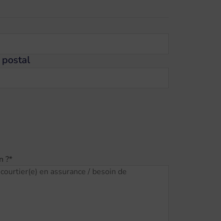
 postal
n ?
*