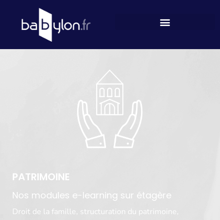
PATRIMOINE
Nos modules e-learning sur étagère
Droit de la famille, structuration du patrimoine,