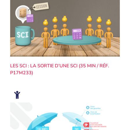
LES SCI : LA SORTIE D’UNE SCI (35 MIN / RÉF.
P17M233)