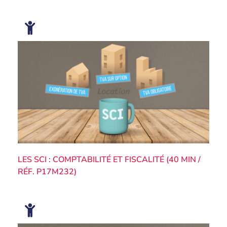
LES SCI : COMPTABILITÉ ET FISCALITÉ (40 MIN /
RÉF. P17M232)