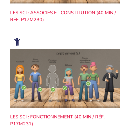
LES SCI : ASSOCIÉS ET CONSTITUTION (40 MIN /
RÉF. P17M230)
LES SCI : FONCTIONNEMENT (40 MIN / RÉF.
P17M231)