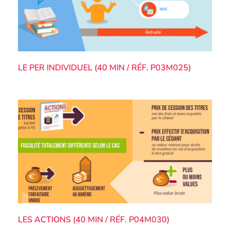
LE PER INDIVIDUEL (40 MIN / RÉF. P03M025)
LES ACTIONS (40 MIN / RÉF. P04M030)