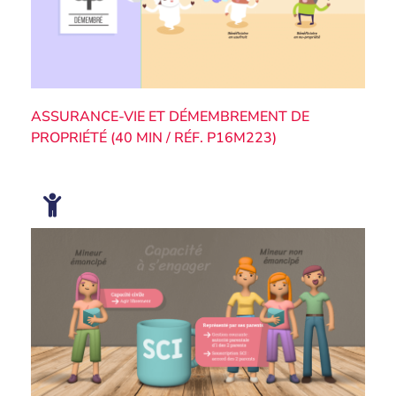
ASSURANCE-VIE ET DÉMEMBREMENT DE
PROPRIÉTÉ (40 MIN / RÉF. P16M223)