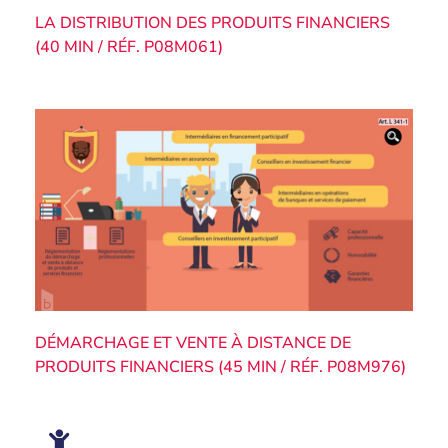
LA DISTRIBUTION DES PRODUITS FINANCIERS
(40 MIN / RÉF. P08M061)
DÉMARCHAGE ET VENTE À DISTANCE DE
PRODUITS FINANCIERS (45 MIN / RÉF. P08M976)